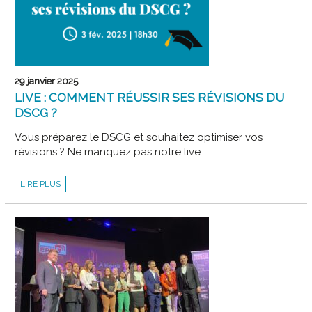
29 janvier 2025
LIVE : COMMENT RÉUSSIR SES RÉVISIONS DU
DSCG ?
Vous préparez le DSCG et souhaitez optimiser vos
révisions ? Ne manquez pas notre live …
LIVE
LIRE PLUS
:
COMMENT
RÉUSSIR
SES
RÉVISIONS
DU
DSCG
?