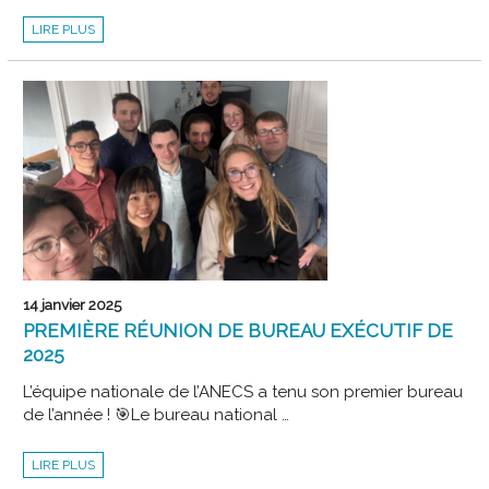
NOUVELLE
LIRE PLUS
NOTE
DU
JURY
ET
RAPPORT
DU
PRÉSIDENT
DU
JURY
DU
DEC
14 janvier 2025
PREMIÈRE RÉUNION DE BUREAU EXÉCUTIF DE
2025
L’équipe nationale de l’ANECS a tenu son premier bureau
de l’année ! 🎯Le bureau national …
PREMIÈRE
LIRE PLUS
RÉUNION
DE