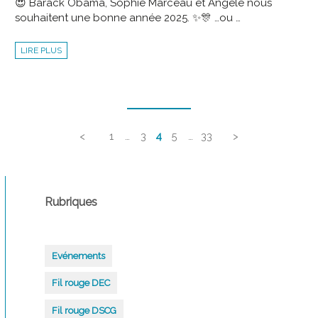
😍 Barack Obama, Sophie Marceau et Angèle nous
souhaitent une bonne année 2025. ✨🎊 …ou …
EXCELLENTE
LIRE PLUS
ANNÉE
2025
À
TOUTES
ET
Navigation
À
TOUS
!
des
🎊
🥂
articles
<
1
…
3
4
5
…
33
>
Rubriques
Evénements
Fil rouge DEC
Fil rouge DSCG