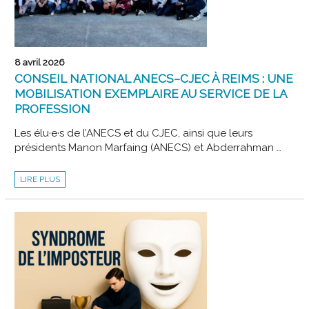
8 avril 2026
CONSEIL NATIONAL ANECS–CJEC À REIMS : UNE
MOBILISATION EXEMPLAIRE AU SERVICE DE LA
PROFESSION
Les élu·e·s de l’ANECS et du CJEC, ainsi que leurs
présidents Manon Marfaing (ANECS) et Abderrahman …
CONSEIL
LIRE PLUS
NATIONAL
ANECS–
CJEC
À
REIMS
:
UNE
MOBILISATION
EXEMPLAIRE
AU
SERVICE
DE
LA
PROFESSION