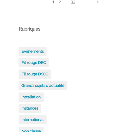
articles
1
2
…
33
>
LEVIER
POUR
VOTRE
CABINET
Rubriques
Evénements
Fil rouge DEC
Fil rouge DSCG
Grands sujets d'actualité
Installation
Instances
International
Non classé