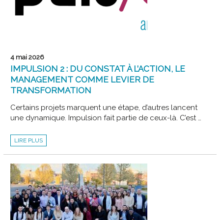
4 mai 2026
IMPULSION 2 : DU CONSTAT À L’ACTION, LE
MANAGEMENT COMME LEVIER DE
TRANSFORMATION
Certains projets marquent une étape, d’autres lancent
une dynamique. Impulsion fait partie de ceux-là. C’est …
IMPULSION
LIRE PLUS
2
:
DU
CONSTAT
À
L’ACTION,
LE
MANAGEMENT
COMME
LEVIER
DE
TRANSFORMATION