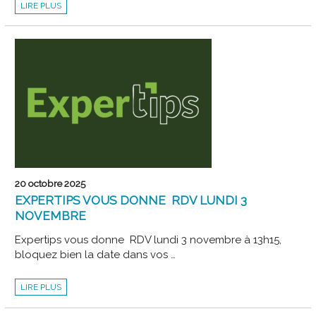
TRANSFORMEZ
LIRE PLUS
LA
FACTURE
ÉLECTRONIQUE
EN
OPPORTUNITÉ
AVEC
SAGE
FOR
ACCOUNTANTS
LA
SOLUTION
INNOVANTE
INTÉGRÉE
POUR
LES
CABINETS
ET
LEURS
CLIENTS.
20 octobre 2025
EXPERTIPS VOUS DONNE RDV LUNDI 3
NOVEMBRE
Expertips vous donne RDV lundi 3 novembre à 13h15,
bloquez bien la date dans vos …
EXPERTIPS
LIRE PLUS
VOUS
DONNE
RDV