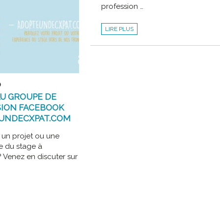
ION
profession …
POURQUOI
LIRE PLUS
NE
PAS
COMPLÉTER
SON
DEC
PAR
UN
DIPLÔME
INTERNATIONAL
0
:
L’ACCA
U GROUPE DE
?
SION FACEBOOK
UNDECXPAT.COM
 un projet ou une
e du stage à
 ? Venez en discuter sur
N
DECXPAT.COM