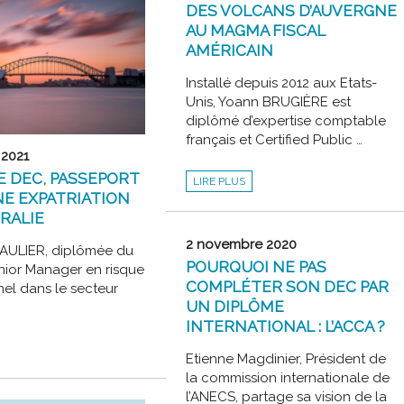
DES VOLCANS D’AUVERGNE
X
AU MAGMA FISCAL
ES
AMÉRICAIN
TION
Installé depuis 2012 aux Etats-
Unis, Yoann BRUGIÈRE est
diplômé d’expertise comptable
français et Certified Public …
 2021
E DEC, PASSEPORT
DES
LIRE PLUS
VOLCANS
E EXPATRIATION
D’AUVERGNE
AU
RALIE
MAGMA
FISCAL
AMÉRICAIN
2 novembre 2020
AULIER, diplômée du
POURQUOI NE PAS
nior Manager en risque
COMPLÉTER SON DEC PAR
el dans le secteur
UN DIPLÔME
…
INTERNATIONAL : L’ACCA ?
Etienne Magdinier, Président de
la commission internationale de
l’ANECS, partage sa vision de la