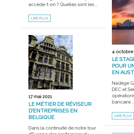
?
accède-t-on ? Quelles sont les …
DE
NOMBREU
PARAMÈTR
À
STEUERBERATER
LIRE PLUS
PRENDRE
ET
EN
WIRTSCHAFTSPRÜFER,
CONSIDÉRA
PETIT
APERÇU
DE
LA
PROFESSION
COMPTABLE
OUTRE-
4 octobre
RHIN
LE STAG
POUR UN
EN AUST
Nadège G
DEC et Se
opérationn
17 mai 2021
bancaire 
LE MÉTIER DE RÉVISEUR
D’ENTREPRISES EN
LE
LIRE PLUS
BELGIQUE
STAGE
DEC,
PASSEPORT
Dans la continuité de notre tour
POUR
UNE