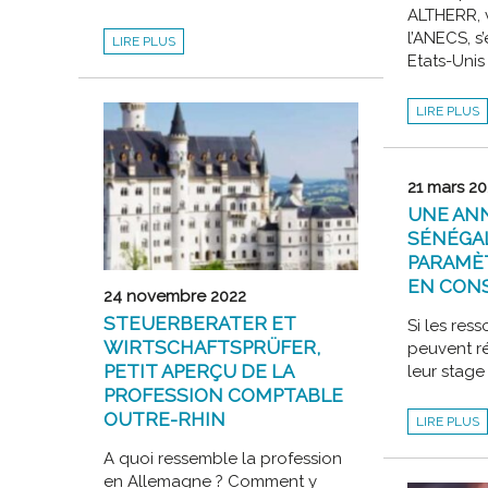
ALTHERR, 
FIL
l’ANECS, s
LIRE PLUS
ROUGE
Etats-Unis
DSCG
:
AVRIL
2025
NATHAN
LIRE PLUS
ALTHERR
REPRÉSEN
L’ANECS
AU
DCPA
2024
21 mars 2
UNE ANN
SÉNÉGA
PARAMÈ
EN CON
24 novembre 2022
STEUERBERATER ET
Si les res
WIRTSCHAFTSPRÜFER,
peuvent ré
PETIT APERÇU DE LA
leur stage
PROFESSION COMPTABLE
UNE
OUTRE-RHIN
LIRE PLUS
ANNÉE
DE
STAGE
A quoi ressemble la profession
AU
en Allemagne ? Comment y
SÉNÉGAL