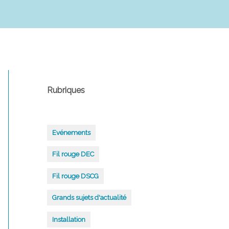
Rubriques
Evénements
Fil rouge DEC
Fil rouge DSCG
Grands sujets d'actualité
Installation