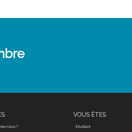
mbre
CS
VOUS ÊTES
es nous ?
Etudiant