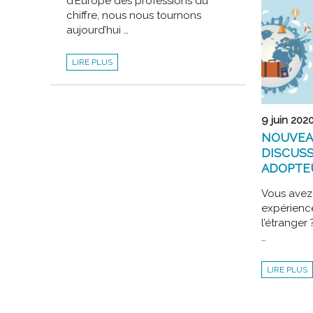
d’Europe des professions du
EXPATRIAT
EN
chiffre, nous nous tournons
AUSTRALIE
aujourd’hui …
LE
LIRE PLUS
MÉTIER
DE
RÉVISEUR
D’ENTREPRISES
EN
BELGIQUE
9 juin 202
NOUVEA
DISCUS
ADOPTE
Vous avez
expérienc
l’étranger
…
NOUVEAU
LIRE PLUS
GROUPE
DE
DISCUSSIO
FACEBOOK
ADOPTEUN