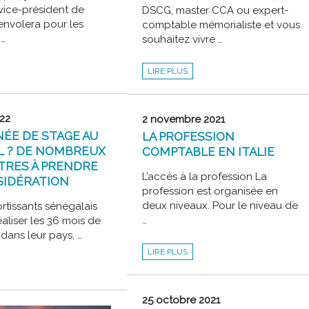
vice-président de
DSCG, master CCA ou expert-
’envolera pour les
comptable mémorialiste et vous
 …
souhaitez vivre …
LIVE
LIRE PLUS
:
TE
DÉCOUVREZ
LE
VOLONTARIAT
INTERNATIONAL
EN
022
2 novembre 2021
ENTREPRISE
!
ÉE DE STAGE AU
LA PROFESSION
L ? DE NOMBREUX
COMPTABLE EN ITALIE
TRES À PRENDRE
L’accès à la profession La
SIDÉRATION
profession est organisée en
deux niveaux. Pour le niveau de
sortissants sénégalais
…
aliser les 36 mois de
 dans leur pays, …
LA
LIRE PLUS
PROFESSION
COMPTABLE
EN
ITALIE
25 octobre 2021