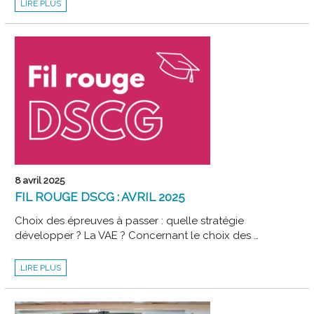
LIRE PLUS
WEBINAIRE
EXPERTIPS
LE
12
MAI
8 avril 2025
FIL ROUGE DSCG : AVRIL 2025
Choix des épreuves à passer : quelle stratégie
développer ? La VAE ? Concernant le choix des …
FIL
LIRE PLUS
ROUGE
DSCG
:
AVRIL
2025