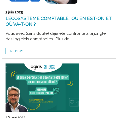
3 juin 2025
L’ÉCOSYSTÈME COMPTABLE : OÙ EN EST-ON ET
OÙ VA-T-ON ?
Vous avez (sans doute) déjà été confronté à la jungle
des logiciels comptables… Plus de …
L’ÉCOSYSTÈME
LIRE PLUS
COMPTABLE
:
OÙ
EN
EST-
ON
ET
OÙ
VA-
T-
ON
?
26 mai 2025