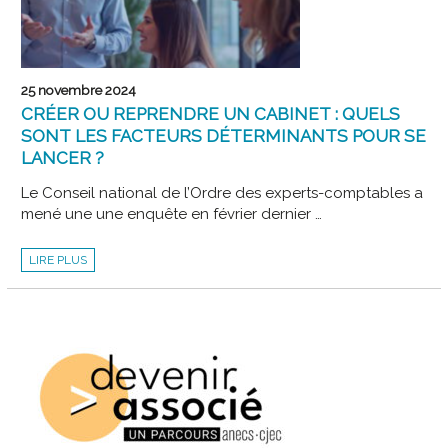
25 novembre 2024
CRÉER OU REPRENDRE UN CABINET : QUELS
SONT LES FACTEURS DÉTERMINANTS POUR SE
LANCER ?
Le Conseil national de l’Ordre des experts-comptables a
mené une une enquête en février dernier …
CRÉER
LIRE PLUS
OU
REPRENDRE
UN
CABINET
:
QUELS
SONT
LES
FACTEURS
DÉTERMINANTS
POUR
SE
LANCER
?