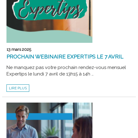
DE
RÉFLEXION
ET
DE
PARTAGE
DANS
LA
VILLE
ROSE
13 mars 2025
PROCHAIN WEBINAIRE EXPERTIPS LE 7 AVRIL
Ne manquez pas votre prochain rendez-vous mensuel
Expertips le lundi 7 avril de 13h15 à 14h …
PROCHAIN
LIRE PLUS
WEBINAIRE
EXPERTIPS
LE
7
AVRIL