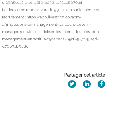
s=0838eac2-afe1-46f8-a036-1c32cc8070a4
Le deuxième rendez-vous le 9 juin sera sur le thème du
recrutement :
https://app.livestorm.co/acm-
1/impulsions-le-management-parcours-devenir-
manager-recruter-et-fideliser-les-talents-les-cles-dun-
management-attractif?s=c5da6a4a-852f-4976-904d-
d76b7cb5bd6f
Partager cet article