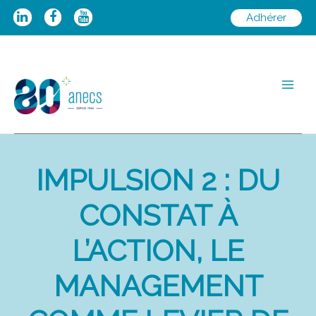
Aller
Adhérer
au
contenu
Main
Men
IMPULSION 2 : DU
CONSTAT À
L’ACTION, LE
MANAGEMENT