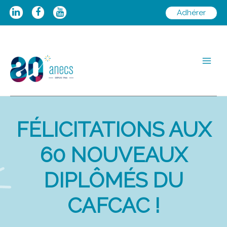
Aller
Adhérer
au
contenu
Main
Men
FÉLICITATIONS AUX
60 NOUVEAUX
DIPLÔMÉS DU
CAFCAC !