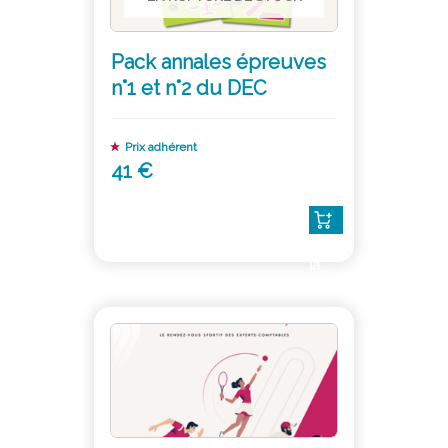
Pack annales épreuves
n°1 et n°2 du DEC
Prix adhérent
41 €
Lire
la
suite