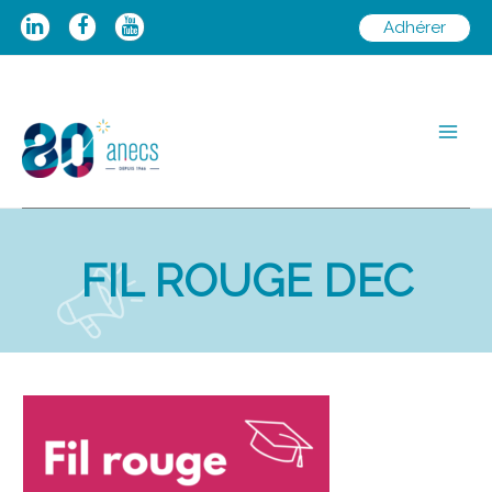
Aller
Adhérer
au
contenu
Main
Men
FIL ROUGE DEC