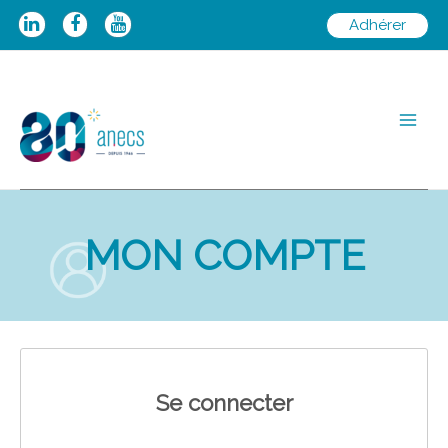
Aller
Adhérer
au
contenu
Main
Men
MON COMPTE
Se connecter