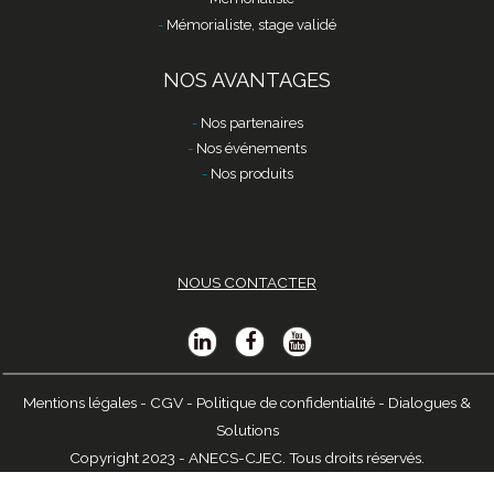
Mémorialiste, stage validé
NOS AVANTAGES
Nos partenaires
Nos événements
Nos produits
NOUS CONTACTER
Mentions légales
-
CGV
-
Politique de confidentialité
-
Dialogues &
Solutions
Copyright 2023 - ANECS-CJEC. Tous droits réservés.
iaiaiastring(5) "13762" https://anecs.anecs-cjec.org/tous-les-evenements/