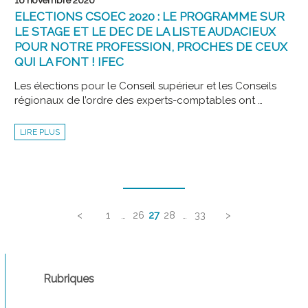
16 novembre 2020
ELECTIONS CSOEC 2020 : LE PROGRAMME SUR
LE STAGE ET LE DEC DE LA LISTE AUDACIEUX
POUR NOTRE PROFESSION, PROCHES DE CEUX
QUI LA FONT ! IFEC
Les élections pour le Conseil supérieur et les Conseils
régionaux de l’ordre des experts-comptables ont …
ELECTIONS
LIRE PLUS
CSOEC
2020
:
LE
PROGRAMME
Navigation
SUR
LE
STAGE
des
ET
LE
articles
<
1
…
26
27
28
…
33
>
DEC
DE
LA
LISTE
AUDACIEUX
POUR
NOTRE
PROFESSION,
Rubriques
PROCHES
DE
CEUX