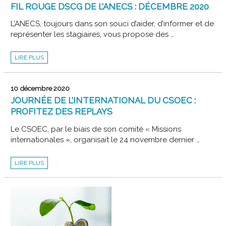
FIL ROUGE DSCG DE L’ANECS : DÉCEMBRE 2020
L’ANECS, toujours dans son souci d’aider, d’informer et de
représenter les stagiaires, vous propose des …
FIL
LIRE PLUS
ROUGE
DSCG
DE
L’ANECS
:
10 décembre 2020
DÉCEMBRE
2020
JOURNÉE DE L’INTERNATIONAL DU CSOEC :
PROFITEZ DES REPLAYS
Le CSOEC, par le biais de son comité « Missions
internationales », organisait le 24 novembre dernier …
JOURNÉE
LIRE PLUS
DE
L’INTERNATIONAL
DU
CSOEC
:
PROFITEZ
DES
REPLAYS