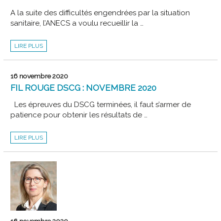
A la suite des difficultés engendrées par la situation
sanitaire, l’ANECS a voulu recueillir la …
STAGE
LIRE PLUS
ET
DEC
:
INTERVIEW
DE
16 novembre 2020
NICOLE
CALVINHAC,
FIL ROUGE DSCG : NOVEMBRE 2020
VICE-
PRÉSIDENTE
DU
Les épreuves du DSCG terminées, il faut s’armer de
CSOEC
EN
patience pour obtenir les résultats de …
CHARGE
DE
LA
FIL
FORMATION
LIRE PLUS
ROUGE
DSCG
:
NOVEMBRE
2020