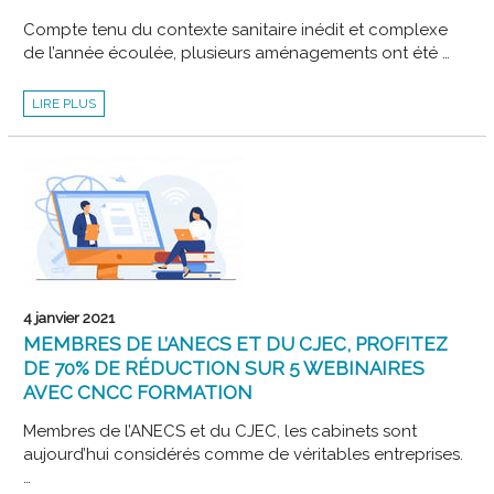
Compte tenu du contexte sanitaire inédit et complexe
de l’année écoulée, plusieurs aménagements ont été …
DEC
LIRE PLUS
:
AMÉNAGEMENTS
À
DESTINATION
DES
CANDIDATS
DE
LA
SESSION
DE
NOVEMBRE
2020
4 janvier 2021
MEMBRES DE L’ANECS ET DU CJEC, PROFITEZ
DE 70% DE RÉDUCTION SUR 5 WEBINAIRES
AVEC CNCC FORMATION
Membres de l’ANECS et du CJEC, les cabinets sont
aujourd’hui considérés comme de véritables entreprises.
…