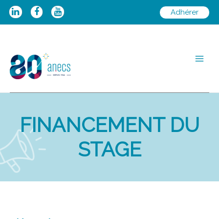
Aller
Adhérer
au
contenu
Main
Men
FINANCEMENT DU
STAGE