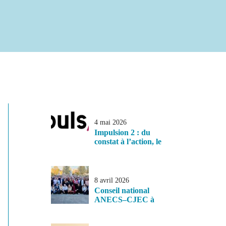
4 mai 2026
Impulsion 2 : du
constat à l’action, le
management comme
levier de
transformation
8 avril 2026
Conseil national
ANECS–CJEC à
Reims : une
mobilisation