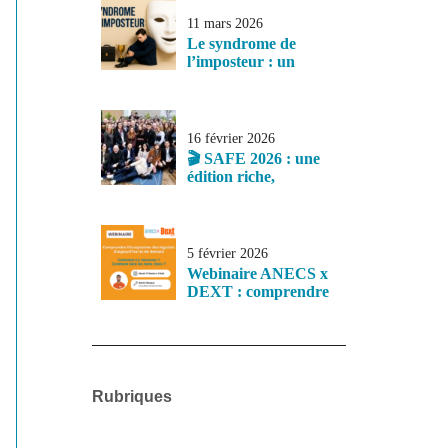
exemplaire au service
de la profession
11 mars 2026
Le syndrome de
l’imposteur : un
sentiment fréquent
chez les jeunes
professionnels
16 février 2026
🎬 SAFE 2026 : une
édition riche,
structurante et
tournée vers l’avenir
5 février 2026
Webinaire ANECS x
DEXT : comprendre
l’écosystème des
logiciels comptables
d’aujourd’hui et de
demain
Rubriques