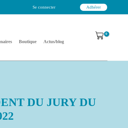
Se connecter
Adhérer
naires
Boutique
Actus/blog
DENT DU JURY DU
022