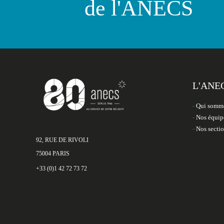
de l'ANECS
L'ANE
Qui somme
Nos équip
Nos secti
92, RUE DE RIVOLI
75004 PARIS
+33 (0)1 42 72 73 72