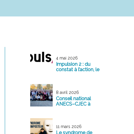
4 mai 2026
Impulsion 2 : du
constat à l’action, le
management
comme levier de
transformation
8 avril 2026
Conseil national
ANECS–CJEC à
Reims : une
mobilisation
exemplaire au
service de la
11 mars 2026
profession
Le syndrome de