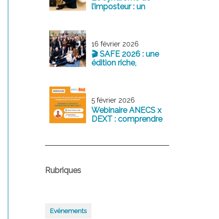
l’imposteur : un
sentiment fréquent
chez les jeunes
professionnels
16 février 2026
🎬 SAFE 2026 : une
édition riche,
structurante et
tournée vers l’avenir
5 février 2026
Webinaire ANECS x
DEXT : comprendre
l’écosystème des
logiciels
comptables
d’aujourd’hui et de
demain
Rubriques
Evénements