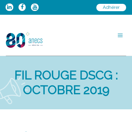
Aller
Adhérer
au
contenu
Main
Men
FIL ROUGE DSCG :
OCTOBRE 2019