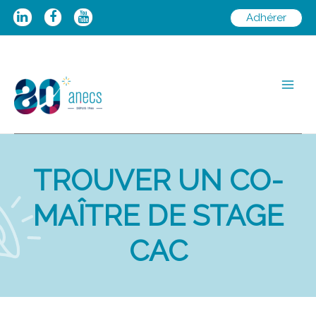
Aller
Adhérer
au
contenu
Main
Men
TROUVER UN CO-
MAÎTRE DE STAGE
CAC