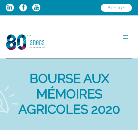
Aller
Adhérer
au
contenu
Main
Men
BOURSE AUX
MÉMOIRES
AGRICOLES 2020