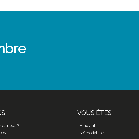
mbre
CS
VOUS ÊTES
es nous ?
Etudiant
pes
Mémorialiste