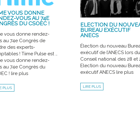
IME VOUS DONNE
NDEZ-VOUS AU 74E
NGRÈS DU CSOEC !
ELECTION DU NOUVE
BUREAU EXÉCUTIF
me vous donne rendez-
ANECS
s au 74e Congrès de
Élection du nouveau Bure
dre des experts-
exécutif de l’ANECS lors d
tables ! Tiime Pulse est …
Conseil national des 28 et 
me vous donne rendez-
Election du nouveau Bure
s au 74e Congrès du
exécutif ANECS lire plus
C ! lire plus
LIRE PLUS
E PLUS