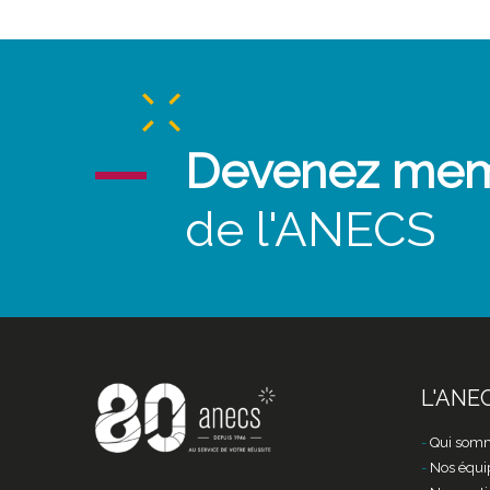
Devenez me
de l'ANECS
L'ANE
Qui somm
Nos équi