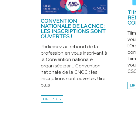
TI
RE
CONVENTION
CO
NATIONALE DE LA CNCC :
LES INSCRIPTIONS SONT
Tii
OUVERTES !
vou
l’Or
Participez au rebond de la
comp
profession en vous inscrivant à
Tii
la Convention nationale
vou
organisée par … Convention
CSOE
nationale de la CNCC : les
inscriptions sont ouvertes ! lire
plus
LIR
LIRE PLUS