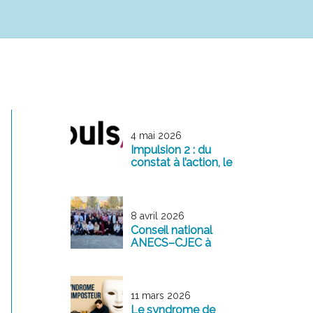
4 mai 2026
Impulsion 2 : du
constat à l’action, le
management
comme levier de
transformation
8 avril 2026
Conseil national
ANECS–CJEC à
Reims : une
mobilisation
exemplaire au
service de la
11 mars 2026
profession
Le syndrome de