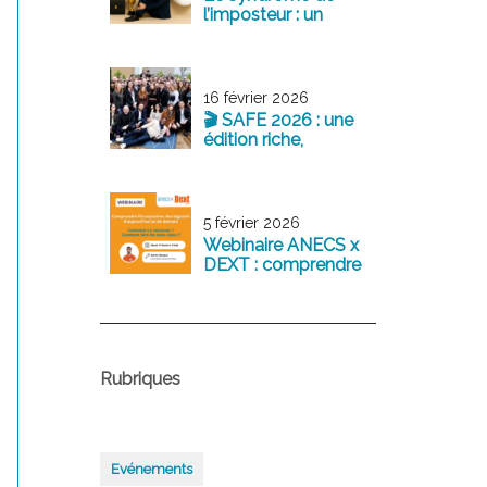
l’imposteur : un
sentiment fréquent
chez les jeunes
professionnels
16 février 2026
🎬 SAFE 2026 : une
édition riche,
structurante et
tournée vers l’avenir
5 février 2026
Webinaire ANECS x
DEXT : comprendre
l’écosystème des
logiciels
comptables
d’aujourd’hui et de
demain
Rubriques
Evénements