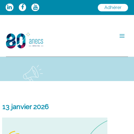
Aller
Adhérer
au
contenu
Main
Men
13 janvier 2026