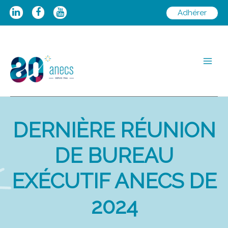
Aller
Adhérer
au
contenu
Main
Men
DERNIÈRE RÉUNION
DE BUREAU
EXÉCUTIF ANECS DE
2024