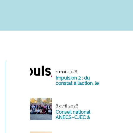
4 mai 2026
Impulsion 2 : du
constat à l’action, le
management
comme levier de
transformation
8 avril 2026
Conseil national
ANECS–CJEC à
Reims : une
mobilisation