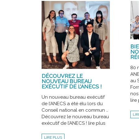
BI
NO
RÉ
80 
ANE
DÉCOUVREZ LE
au 
NOUVEAU BUREAU
EXÉCUTIF DE L’ANECS !
For
nos
Un nouveau bureau exécutif
lire
de l’ANECS a été élu lors du
Conseil national en commun …
LIR
Découvrez le nouveau bureau
exécutif de l’ANECS ! lire plus
LIRE PLUS