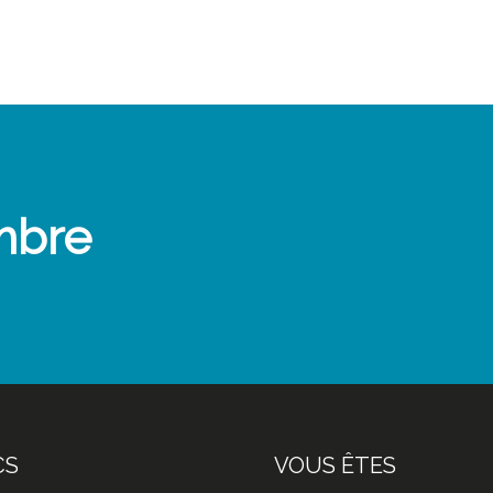
mbre
CS
VOUS ÊTES