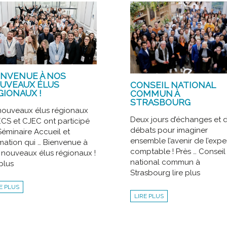
ENVENUE À NOS
UVEAUX ÉLUS
CONSEIL NATIONAL
GIONAUX !
COMMUN À
STRASBOURG
nouveaux élus régionaux
Deux jours d’échanges et 
CS et CJEC ont participé
débats pour imaginer
Séminaire Accueil et
ensemble l’avenir de l’expe
mation qui … Bienvenue à
comptable ! Près … Conseil
 nouveaux élus régionaux !
national commun à
 plus
Strasbourg lire plus
E PLUS
LIRE PLUS