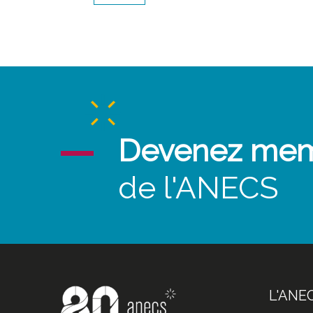
Devenez me
de l'ANECS
L'ANE