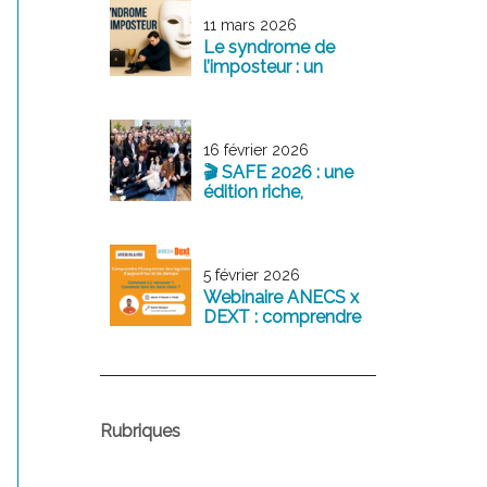
exemplaire au
service de la
11 mars 2026
profession
Le syndrome de
l’imposteur : un
sentiment fréquent
chez les jeunes
professionnels
16 février 2026
🎬 SAFE 2026 : une
édition riche,
structurante et
tournée vers l’avenir
5 février 2026
Webinaire ANECS x
DEXT : comprendre
l’écosystème des
logiciels
comptables
d’aujourd’hui et de
demain
Rubriques