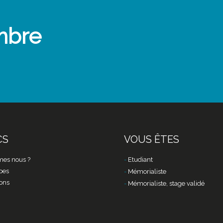
mbre
CS
VOUS ÊTES
es nous ?
Etudiant
pes
Mémorialiste
ons
Mémorialiste, stage validé