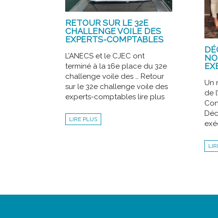
RETOUR SUR LE 32E
CHALLENGE VOILE DES
EXPERTS-COMPTABLES
DÉ
L’ANECS et le CJEC ont
NO
EXÉ
terminé à la 16e place du 32e
challenge voile des … Retour
Un 
sur le 32e challenge voile des
de l
experts-comptables lire plus
Con
Déc
LIRE PLUS
exéc
LIR