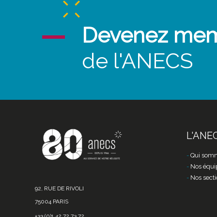
Devenez me
de l'ANECS
L'ANE
Qui somm
Nos équi
Nos secti
92, RUE DE RIVOLI
75004 PARIS
+33 (0)1 42 72 73 72