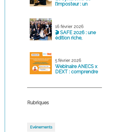
l’imposteur : un
sentiment fréquent
chez les jeunes
professionnels
16 février 2026
🎬 SAFE 2026 : une
édition riche,
structurante et
tournée vers l’avenir
5 février 2026
Webinaire ANECS x
DEXT : comprendre
l’écosystème des
logiciels
comptables
d’aujourd’hui et de
demain
Rubriques
Evénements