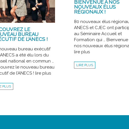
BIENVENUE À NOS
NOUVEAUX ÉLUS
RÉGIONAUX !
80 nouveaux élus régiona
ANECS et CJEC ont partici
COUVREZ LE
au Séminaire Accueil et
UVEAU BUREAU
CUTIF DE L’ANECS !
Formation qui … Bienvenue
nos nouveaux élus régiona
nouveau bureau exécutif
lire plus
’ANECS a été élu lors du
seil national en commun …
LIRE PLUS
ouvrez le nouveau bureau
utif de l’ANECS ! lire plus
E PLUS