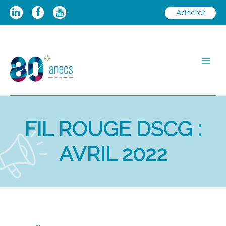
Aller
Adhérer
au
contenu
Main
Men
FIL ROUGE DSCG :
AVRIL 2022