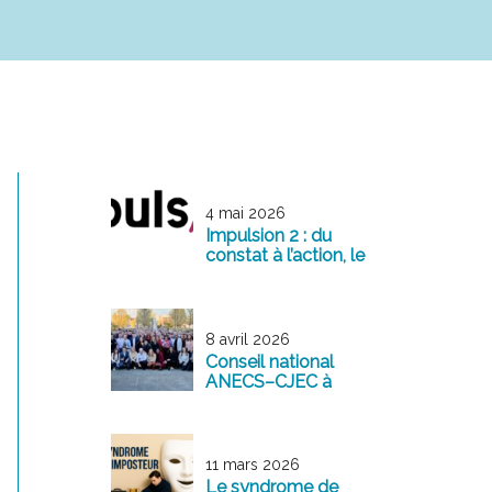
4 mai 2026
Impulsion 2 : du
constat à l’action, le
management
comme levier de
transformation
8 avril 2026
Conseil national
ANECS–CJEC à
Reims : une
mobilisation
exemplaire au
service de la
11 mars 2026
profession
Le syndrome de