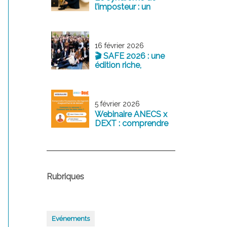
l’imposteur : un
sentiment fréquent
chez les jeunes
professionnels
16 février 2026
🎬 SAFE 2026 : une
édition riche,
structurante et
tournée vers l’avenir
5 février 2026
Webinaire ANECS x
DEXT : comprendre
l’écosystème des
logiciels
comptables
d’aujourd’hui et de
demain
Rubriques
Evénements