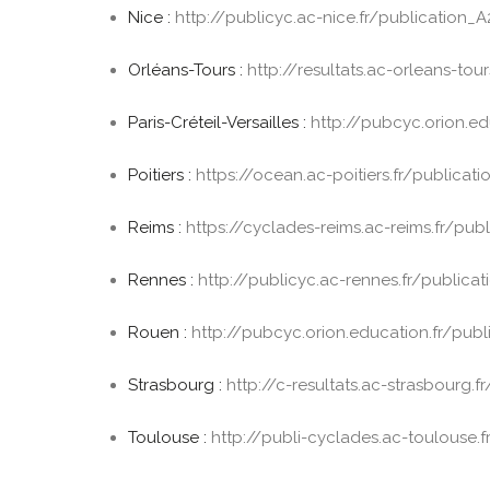
Nice :
http://publicyc.ac-nice.fr/publication_
Orléans-Tours :
http://resultats.ac-orleans-tou
Paris-Créteil-Versailles :
http://pubcyc.orion.ed
Poitiers :
https://ocean.ac-poitiers.fr/publicat
Reims :
https://cyclades-reims.ac-reims.fr/pub
Rennes :
http://publicyc.ac-rennes.fr/publica
Rouen :
http://pubcyc.orion.education.fr/publ
Strasbourg :
http://c-resultats.ac-strasbourg.f
Toulouse :
http://publi-cyclades.ac-toulouse.