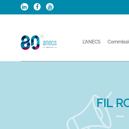
Aller
au
contenu
L’ANECS
Commissi
FIL R