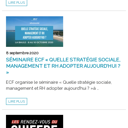
“QUELS
LIRE PLUS
MÉTIERS
DEMAIN
?”
:
RÉSULTATS
DE
L’ENQUÊTE
DES
MOULINS
8 septembre 2020
SÉMINAIRE ECF « QUELLE STRATÉGIE SOCIALE,
MANAGEMENT ET RH ADOPTER AUJOURD’HUI ?
»
ECF organise le séminaire « Quelle stratégie sociale,
management et RH adopter aujourd’hui ? »à …
SÉMINAIRE
LIRE PLUS
ECF
«
QUELLE
STRATÉGIE
SOCIALE,
MANAGEMENT
ET
RH