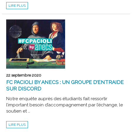
ÉLECTIONS
LIRE PLUS
PROFESSIONNELLES
2020
–
QUELLES
NOUVEAUTÉS
POUR
LES
COMMISSAIRES
AUX
COMPTES
?
22 septembre 2020
FC PACIOLI BY ANECS : UN GROUPE D’ENTRAIDE
SUR DISCORD
Notre enquête auprès des étudiants fait ressortir
l’important besoin d’accompagnement par l’échange, le
soutien et …
FC
LIRE PLUS
PACIOLI
BY