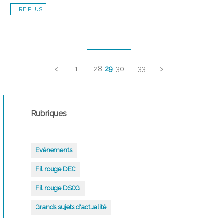
CONCOURS
LIRE PLUS
TOP
DÉPART
:
PROFITEZ
DE
Navigation
L’ÉTÉ
POUR
PRÉPARER
des
VOTRE
DOSSIER
articles
<
1
…
28
29
30
…
33
>
!
Rubriques
Evénements
Fil rouge DEC
Fil rouge DSCG
Grands sujets d'actualité