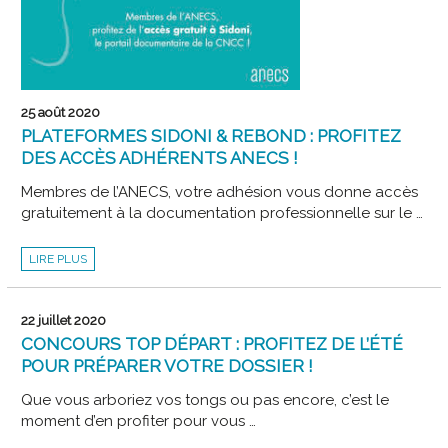
SONT
OUVERTES
!
25 août 2020
PLATEFORMES SIDONI & REBOND : PROFITEZ
DES ACCÈS ADHÉRENTS ANECS !
Membres de l’ANECS, votre adhésion vous donne accès
gratuitement à la documentation professionnelle sur le …
PLATEFORMES
LIRE PLUS
SIDONI
&
REBOND
:
PROFITEZ
22 juillet 2020
DES
ACCÈS
CONCOURS TOP DÉPART : PROFITEZ DE L’ÉTÉ
ADHÉRENTS
ANECS
POUR PRÉPARER VOTRE DOSSIER !
!
Que vous arboriez vos tongs ou pas encore, c’est le
moment d’en profiter pour vous …