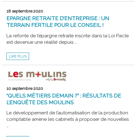
ANECS
:
UN
18 septembre 2020
GROUPE
D’ENTRAIDE
EPARGNE RETRAITE D’ENTREPRISE : UN
SUR
DISCORD
TERRAIN FERTILE POUR LE CONSEIL !
La refonte de l’épargne retraite inscrite dans la Loi Pacte
est devenue une réalité depuis …
EPARGNE
LIRE PLUS
RETRAITE
D’ENTREPRISE
:
UN
TERRAIN
FERTILE
POUR
LE
CONSEIL
10 septembre 2020
!
“QUELS MÉTIERS DEMAIN ?” : RÉSULTATS DE
L’ENQUÊTE DES MOULINS
Le développement de l’automatisation de la production
comptable amène les cabinets à proposer de nouvelles
…