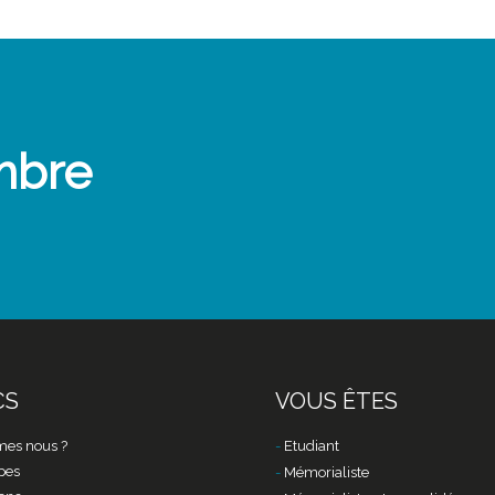
mbre
CS
VOUS ÊTES
es nous ?
Etudiant
pes
Mémorialiste