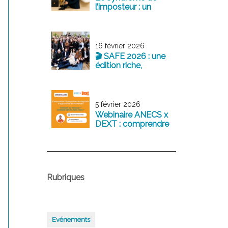
l’imposteur : un
sentiment fréquent
chez les jeunes
professionnels
16 février 2026
🎬 SAFE 2026 : une
édition riche,
structurante et
tournée vers l’avenir
5 février 2026
Webinaire ANECS x
DEXT : comprendre
l’écosystème des
logiciels
comptables
d’aujourd’hui et de
demain
Rubriques
Evénements