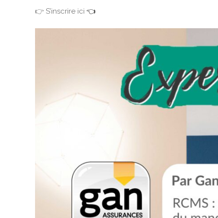
👉 S’inscrire ici
👈