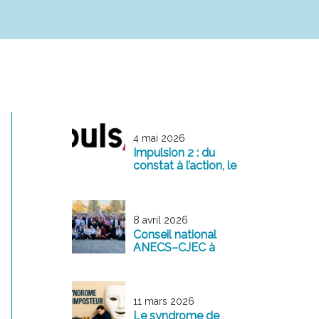
4 mai 2026
Impulsion 2 : du
constat à l’action, le
management
comme levier de
transformation
8 avril 2026
Conseil national
ANECS–CJEC à
Reims : une
mobilisation
exemplaire au
service de la
11 mars 2026
profession
Le syndrome de