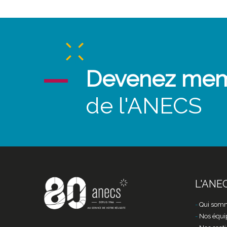
Devenez me
de l'ANECS
L'ANE
Qui somm
Nos équi