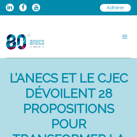
Aller
Adhérer
au
contenu
Main
Men
L’ANECS ET LE CJEC
DÉVOILENT 28
PROPOSITIONS
POUR