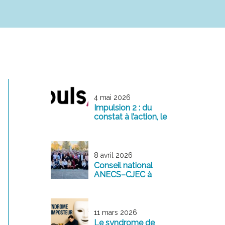
4 mai 2026
Impulsion 2 : du
constat à l’action, le
management
comme levier de
transformation
8 avril 2026
Conseil national
ANECS–CJEC à
Reims : une
mobilisation
exemplaire au
service de la
11 mars 2026
profession
Le syndrome de