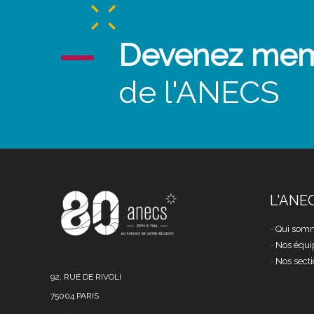
Devenez me
de l'ANECS
L'ANE
Qui somm
Nos équi
Nos secti
92, RUE DE RIVOLI
75004 PARIS