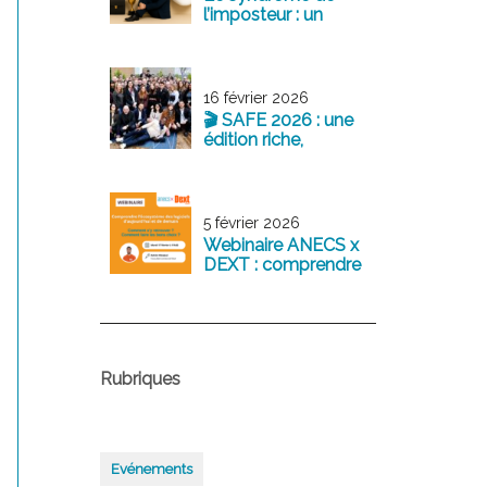
l’imposteur : un
sentiment fréquent
chez les jeunes
professionnels
16 février 2026
🎬 SAFE 2026 : une
édition riche,
structurante et
tournée vers l’avenir
5 février 2026
Webinaire ANECS x
DEXT : comprendre
l’écosystème des
logiciels
comptables
d’aujourd’hui et de
demain
Rubriques
Evénements