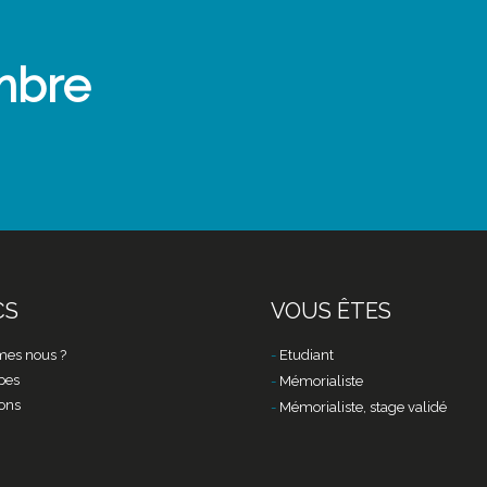
mbre
CS
VOUS ÊTES
es nous ?
Etudiant
pes
Mémorialiste
ons
Mémorialiste, stage validé