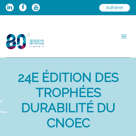
Aller
Adhérer
au
contenu
Main
Men
24E ÉDITION DES
TROPHÉES
DURABILITÉ DU
CNOEC