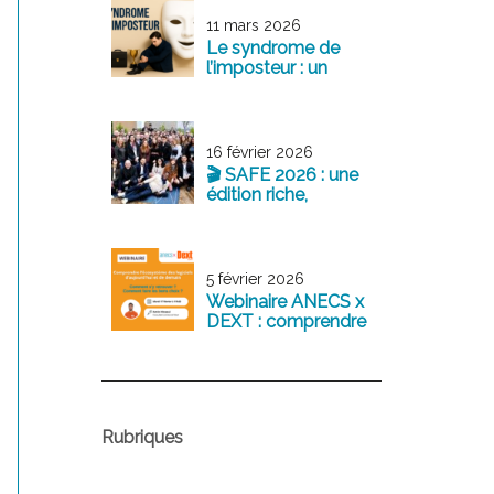
exemplaire au
service de la
11 mars 2026
profession
Le syndrome de
l’imposteur : un
sentiment fréquent
chez les jeunes
professionnels
16 février 2026
🎬 SAFE 2026 : une
édition riche,
structurante et
tournée vers l’avenir
5 février 2026
Webinaire ANECS x
DEXT : comprendre
l’écosystème des
logiciels
comptables
d’aujourd’hui et de
demain
Rubriques