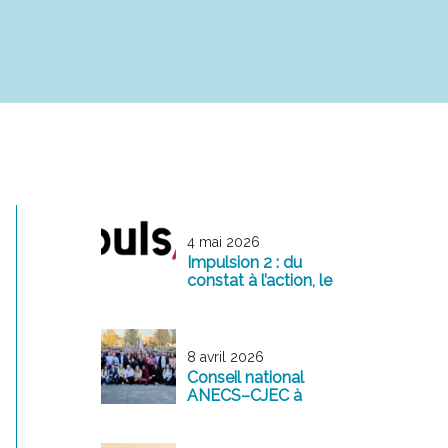
4 mai 2026
Impulsion 2 : du
constat à l’action, le
management
comme levier de
transformation
8 avril 2026
Conseil national
ANECS–CJEC à
Reims : une
mobilisation