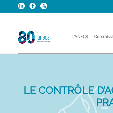
Aller
au
contenu
L’ANECS
Commissi
LE CONTRÔLE D’A
PR