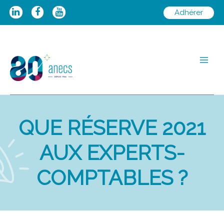
Aller
Adhérer
au
contenu
Main
Men
QUE RÉSERVE 2021
AUX EXPERTS-
COMPTABLES ?