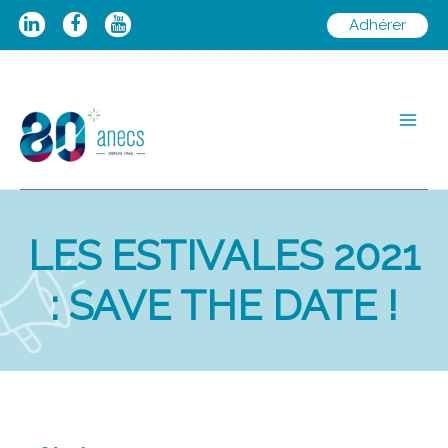
Aller
Adhérer
au
contenu
Main
Men
LES ESTIVALES 2021
: SAVE THE DATE !