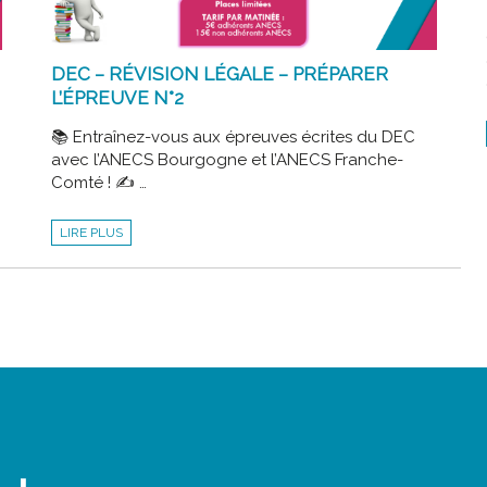
DEC – RÉVISION LÉGALE – PRÉPARER
L’ÉPREUVE N°2
📚 Entraînez-vous aux épreuves écrites du DEC
avec l’ANECS Bourgogne et l’ANECS Franche-
Comté ! ✍ …
DEC
LIRE PLUS
–
RÉVISION
LÉGALE
–
PRÉPARER
L’ÉPREUVE
N°2