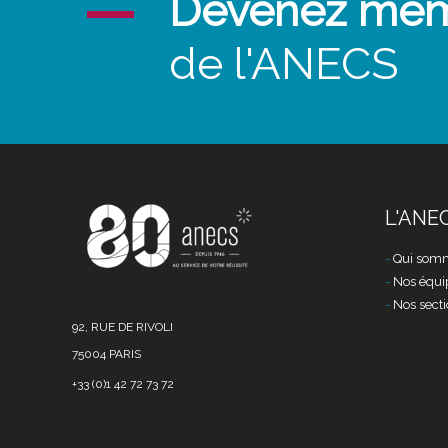
Devenez me
de l'ANECS
L'ANE
Qui somm
Nos équi
Nos secti
92, RUE DE RIVOLI
75004 PARIS
+33 (0)1 42 72 73 72