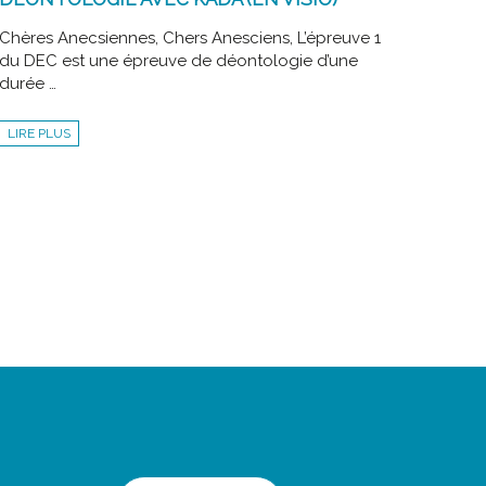
Chères Anecsiennes, Chers Anesciens, L’épreuve 1
du DEC est une épreuve de déontologie d’une
durée …
DEC
LIRE PLUS
POSSIBLE
:
RÉVISION
DE
LA
DÉONTOLOGIE
AVEC
KADA
(EN
VISIO)