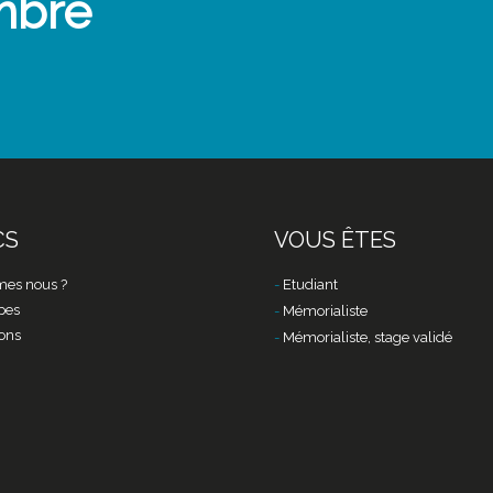
mbre
CS
VOUS ÊTES
es nous ?
Etudiant
pes
Mémorialiste
ons
Mémorialiste, stage validé