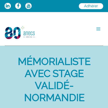
Aller
Adhérer
au
contenu
Main
Men
MÉMORIALISTE
AVEC STAGE
VALIDÉ-
NORMANDIE