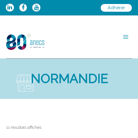
Aller
Adhérer
au
contenu
Main
Men
NORMANDIE
11 résultats affichés