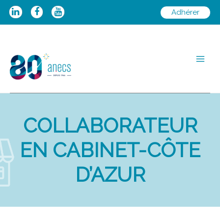
Aller
Adhérer
au
contenu
Main
Men
COLLABORATEUR
EN CABINET-CÔTE
D’AZUR