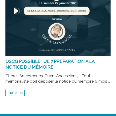
DSCG POSSIBLE : UE 7 PRÉPARATION À LA
NOTICE DU MÉMOIRE
Chères Anecsiennes, Chers Anecsciens, Tout
mémorialiste doit déposer la notice du mémoire 6 mois …
DSCG
LIRE PLUS
POSSIBLE
:
UE
7
PRÉPARATION
À
LA