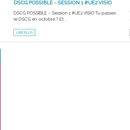
DSCG POSSIBLE – SESSION 1 #UE2 VISIO
DSCG POSSIBLE – Session 1 #UE2 VISIO Tu passes
le DSCG en octobre ? Et …
DSCG
LIRE PLUS
POSSIBLE
–
SESSION
1
#UE2
VISIO