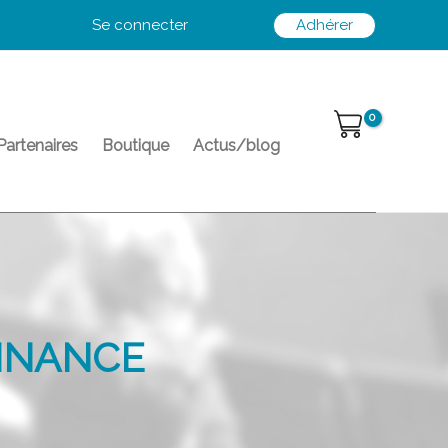
Se connecter
Adhérer
Partenaires
Boutique
Actus/blog
FINANCE