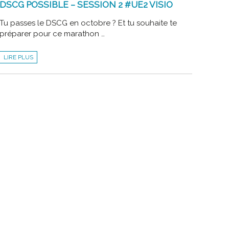
DSCG POSSIBLE – SESSION 2 #UE2 VISIO
Tu passes le DSCG en octobre ? Et tu souhaite te
préparer pour ce marathon …
DSCG
LIRE PLUS
POSSIBLE
–
SESSION
2
#UE2
VISIO