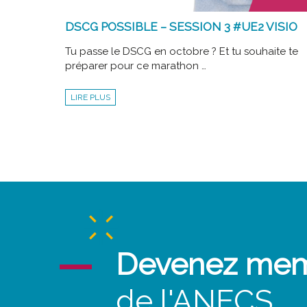
DSCG POSSIBLE – SESSION 3 #UE2 VISIO
Tu passe le DSCG en octobre ? Et tu souhaite te
préparer pour ce marathon …
DSCG
LIRE PLUS
POSSIBLE
–
SESSION
3
#UE2
VISIO
Devenez me
de l'ANECS