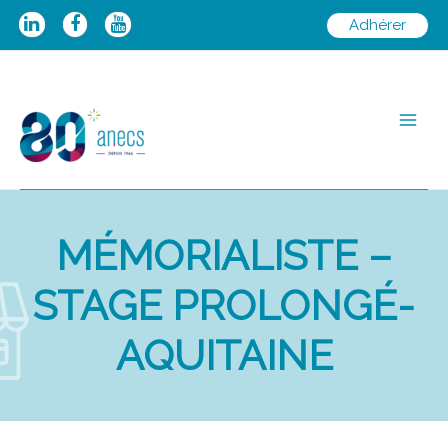
Aller
Adhérer
au
contenu
Main
Men
MÉMORIALISTE –
STAGE PROLONGÉ-
AQUITAINE