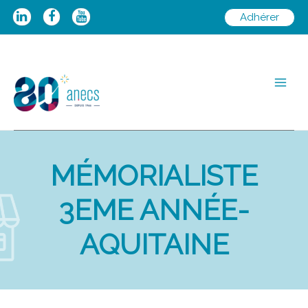
Aller
Adhérer
au
contenu
Main
Men
MÉMORIALISTE
3EME ANNÉE-
AQUITAINE