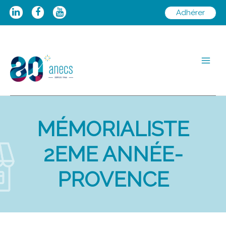
Aller
Adhérer
au
contenu
Main
Men
MÉMORIALISTE
2EME ANNÉE-
PROVENCE