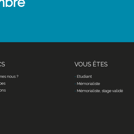
mbre
CS
VOUS ÊTES
es nous ?
Etudiant
pes
Mémorialiste
ons
Mémorialiste, stage validé