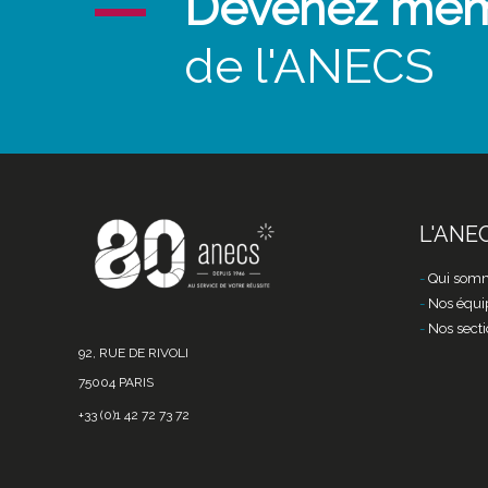
Devenez me
de l'ANECS
L'ANE
Qui somm
Nos équi
Nos secti
92, RUE DE RIVOLI
75004 PARIS
+33 (0)1 42 72 73 72