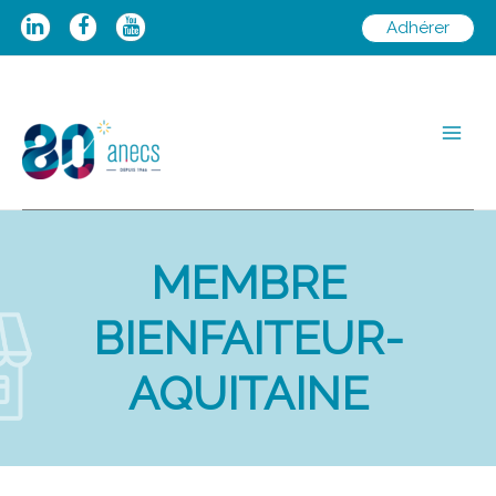
Aller
Adhérer
au
contenu
Main
Men
MEMBRE
BIENFAITEUR-
AQUITAINE