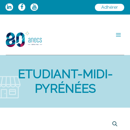
Aller
Adhérer
au
contenu
Main
Men
ETUDIANT-MIDI-
PYRÉNÉES