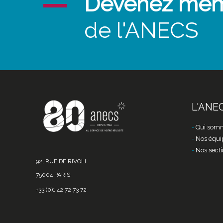
Devenez me
de l'ANECS
L'ANE
Qui somm
Nos équi
Nos secti
92, RUE DE RIVOLI
75004 PARIS
+33 (0)1 42 72 73 72