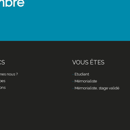
mbre
CS
VOUS ÊTES
es nous ?
Etudiant
pes
Mémorialiste
ons
Mémorialiste, stage validé