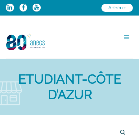
Aller
Adhérer
au
contenu
Main
Men
ETUDIANT-CÔTE
D’AZUR