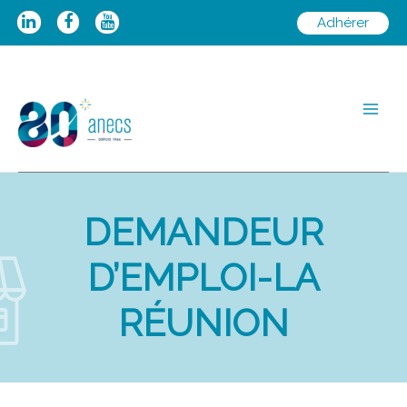
Aller
Adhérer
au
contenu
Main
Men
DEMANDEUR
D’EMPLOI-LA
RÉUNION