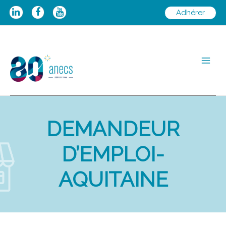
Aller
Adhérer
au
contenu
Main
Men
DEMANDEUR
D’EMPLOI-
AQUITAINE