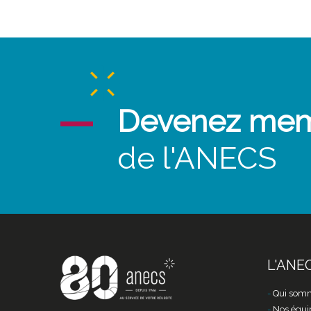
Devenez me
de l'ANECS
L'ANE
Qui somm
Nos équi