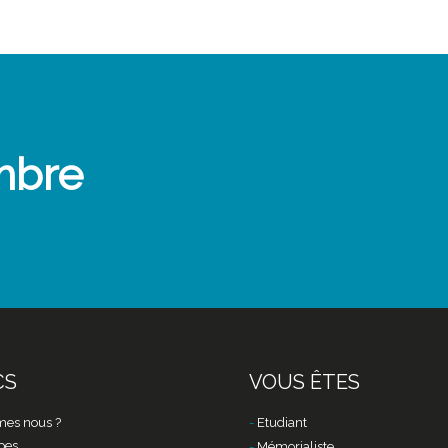
mbre
CS
VOUS ÊTES
es nous ?
Etudiant
pes
Mémorialiste