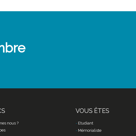
mbre
CS
VOUS ÊTES
es nous ?
Etudiant
pes
Mémorialiste