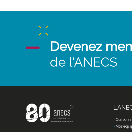
Devenez me
de l'ANECS
L'ANE
Qui somm
Nos équi